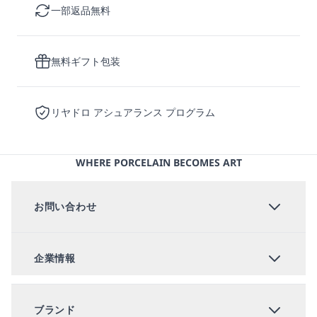
一部返品無料
無料ギフト包装
リヤドロ アシュアランス プログラム
WHERE PORCELAIN BECOMES ART
お問い合わせ
ライブチャット
企業情報
お問い合わせ
法人のお客様
よくあるお問い合わせ
ブランド
(新しいウィンドウで開く)
Lladró B2B
リヤドロ アシュアランス プログラム