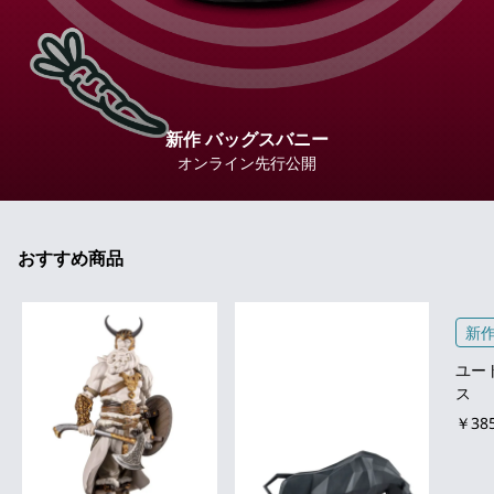
新作 バッグスバニー
オンライン先行公開
おすすめ商品
新
ユー
ス
￥385